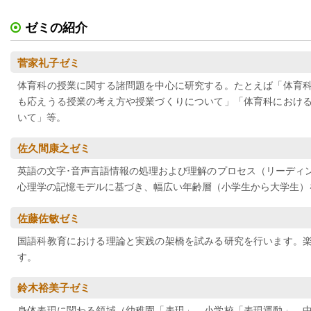
ゼミの紹介
菅家礼子ゼミ
体育科の授業に関する諸問題を中心に研究する。たとえば「体育
も応えうる授業の考え方や授業づくりについて」「体育科におけ
いて」等。
佐久間康之ゼミ
英語の文字･音声言語情報の処理および理解のプロセス（リーディ
心理学の記憶モデルに基づき、幅広い年齢層（小学生から大学生）
佐藤佐敏ゼミ
国語科教育における理論と実践の架橋を試みる研究を行います。
す。
鈴木裕美子ゼミ
身体表現に関わる領域（幼稚園「表現」、小学校「表現運動」、