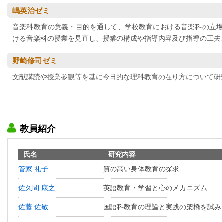
嶋英治ゼミ
音楽科教育の意義・目的を通して、学校教育における音楽科の立
ける音楽科の授業を見直し、授業の構成や指導内容及び指導の工夫
野崎修司ゼミ
文献講読や授業参観等を基に今日的な理科教育の在り方について研
教員紹介
氏名
研究内容
管家 礼子
質の高い身体教育の探求
佐久間 康之
英語教育・学習と心のメカニズム
佐藤 佐敏
国語科教育の理論と実践の架橋を試み