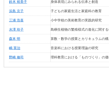
鈴木 裕美子
身体表現にみられる伝承と創造
浜島 京子
子どもの家庭生活と家庭科の教育
三浦 浩喜
小中学校の美術教育の実践的研究
水澤 玲子
島嶼生植物の繁殖様式の進化に関する
森本 明
算数・数学の授業とカリキュラムの構
嶋 英治
音楽科における授業理論の研究
野崎 修司
理科教育における「ものづくり」の価