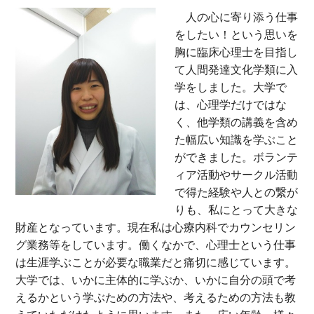
人の心に寄り添う仕事
をしたい！という思いを
胸に臨床心理士を目指し
て人間発達文化学類に入
学をしました。大学で
は、心理学だけではな
く、他学類の講義を含め
た幅広い知識を学ぶこと
ができました。ボランテ
ィア活動やサークル活動
で得た経験や人との繋が
りも、私にとって大きな
財産となっています。現在私は心療内科でカウンセリン
グ業務等をしています。働くなかで、心理士という仕事
は生涯学ぶことが必要な職業だと痛切に感じています。
大学では、いかに主体的に学ぶか、いかに自分の頭で考
えるかという学ぶための方法や、考えるための方法も教