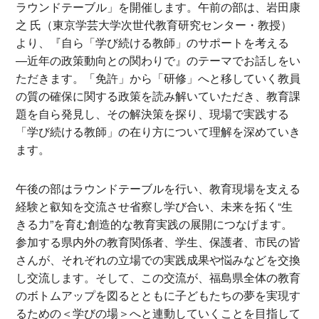
ラウンドテーブル」を開催します。午前の部は、岩田康
之 氏（東京学芸大学次世代教育研究センター・教授）
より、『自ら「学び続ける教師」のサポートを考える
―近年の政策動向との関わりで』のテーマでお話しをい
ただきます。「免許」から「研修」へと移していく教員
の質の確保に関する政策を読み解いていただき、教育課
題を自ら発見し、その解決策を探り、現場で実践する
「学び続ける教師」の在り方について理解を深めていき
ます。
午後の部はラウンドテーブルを行い、教育現場を支える
経験と叡知を交流させ省察し学び合い、未来を拓く“生
きる力”を育む創造的な教育実践の展開につなげます。
参加する県内外の教育関係者、学生、保護者、市民の皆
さんが、それぞれの立場での実践成果や悩みなどを交換
し交流します。そして、この交流が、福島県全体の教育
のボトムアップを図るとともに子どもたちの夢を実現す
るための＜学びの場＞へと連動していくことを目指して