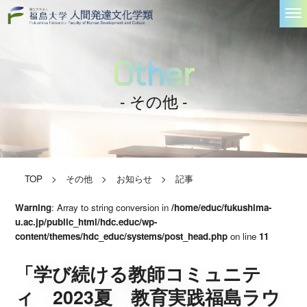
Other
- その他 -
TOP
>
その他
>
お知らせ
>
記事
Warning
: Array to string conversion in
/home/educ/fukushima-
u.ac.jp/public_html/hdc.educ/wp-
content/themes/hdc_educ/systems/post_head.php
on line
11
「学び続ける教師コミュニテ
ィ 2023夏 教育実践福島ラウ