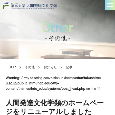
Other
- その他 -
TOP
>
その他
>
お知らせ
>
記事
Warning
: Array to string conversion in
/home/educ/fukushima-
u.ac.jp/public_html/hdc.educ/wp-
content/themes/hdc_educ/systems/post_head.php
on line
11
人間発達文化学類のホームペー
ジをリニューアルしました