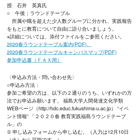
授 石井 英真氏
○ 午後；ラウンドテーブル
所属や職を超えた少人数グループに分かれ、実践報告
をもとに教育について自由に語り合いましょう。
※詳細については、添付ファイルをご参照ください。
2020春ラウンドテーブル案内(PDF)、
2020春ラウンドテーブルキャンパスマップ(PDF)
参加申込書（ＦＡＸ用）
〈申込み方法・問い合わせ先〉
○申込み方法：
参加ご希望の方は、以下の２通りのうち、いずれかの方
法でお申込み願います。 福島大学人間発達文化学類
WEBページ（http://hdc.educ.fukushima-u.ac.jp） “イベ
ント情報” 「２０２０春 教育実践福島ラウンドテーブ
ル」の
① 申し込みフォームから申し込む。（入力は12月10日
（火）から可能です。）