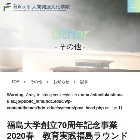
Other
- その他 -
TOP
>
その他
>
お知らせ
>
記事
Warning
: Array to string conversion in
/home/educ/fukushima-
u.ac.jp/public_html/hdc.educ/wp-
content/themes/hdc_educ/systems/post_head.php
on line
11
福島大学創立70周年記念事業
2020春 教育実践福島ラウンド