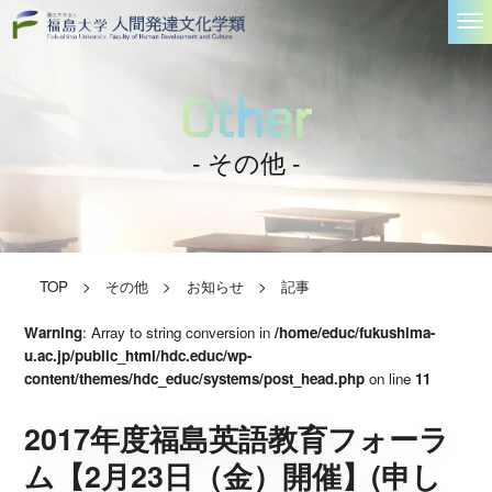
Other
- その他 -
TOP
>
その他
>
お知らせ
>
記事
Warning
: Array to string conversion in
/home/educ/fukushima-
u.ac.jp/public_html/hdc.educ/wp-
content/themes/hdc_educ/systems/post_head.php
on line
11
2017年度福島英語教育フォーラ
ム【2月23日（金）開催】(申し